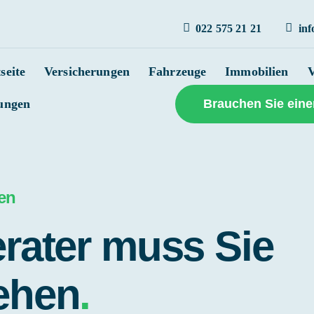
022 575 21 21
in
seite
Versicherungen
Fahrzeuge
Immobilien
V
tungen
Brauchen Sie eine
en
erater muss Sie
ehen
.