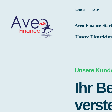
Skip
BÜROS
FAQS
to
content
Aveo Finance Start
Unsere Dienstleis
Unsere Kund
Ihr B
verst