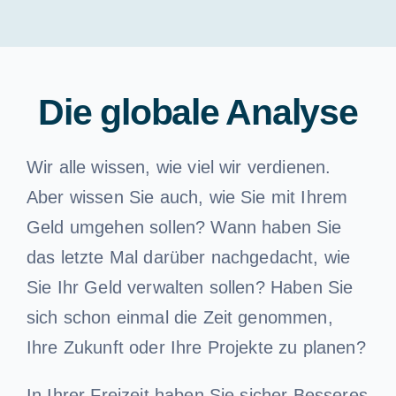
Vorsorge
Finanzielle Planung
Die globale Analyse
Unsere Kunden
Wir alle wissen, wie viel wir verdienen.
Aber wissen Sie auch, wie Sie mit Ihrem
Unsere Dienstleistungen
Geld umgehen sollen? Wann haben Sie
das letzte Mal darüber nachgedacht, wie
Brauchen Sie einen Rat
Sie Ihr Geld verwalten sollen? Haben Sie
sich schon einmal die Zeit genommen,
Deutsch
Ihre Zukunft oder Ihre Projekte zu planen?
In Ihrer Freizeit haben Sie sicher Besseres