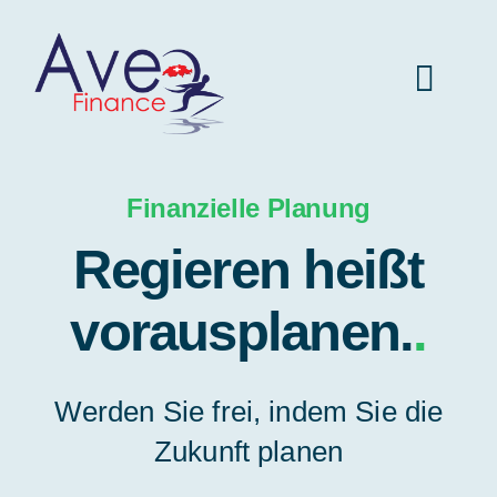
Skip
to
Toggl
content
Navig
Aveo Finance Startseite
Finanzielle Planung
Regieren heißt
Versicherungen
vorausplanen.
.
Fahrzeuge
Werden Sie frei, indem Sie die
Immobilien
Zukunft planen