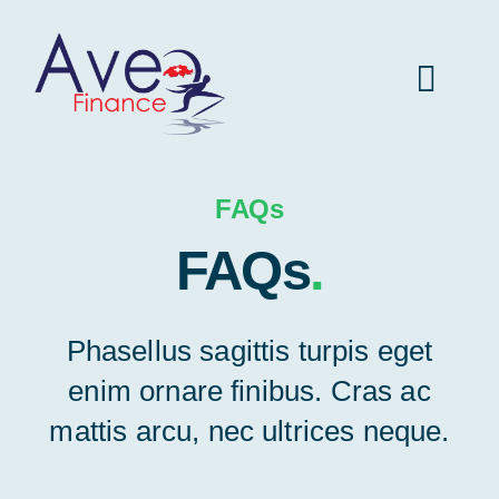
Skip
to
Toggl
content
Navig
Aveo Finance Startseite
FAQs
FAQs
.
Versicherungen
Fahrzeuge
Phasellus sagittis turpis eget
enim ornare finibus. Cras ac
Immobilien
mattis arcu, nec ultrices neque.