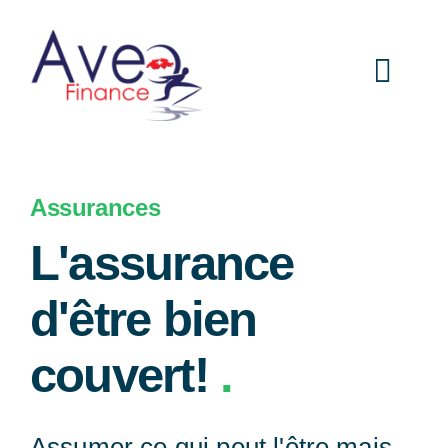
Passer
au
Toggl
contenu
Navig
Home
Assurances
Assurances
L'assurance
d'être bien
Automobile
couvert!
.
Immobilier
Assumer ce qui peut l'être mais